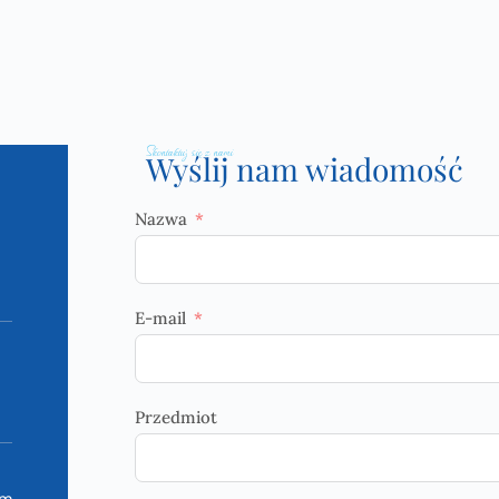
Skontaktuj się z nami
Wyślij nam wiadomość
Nazwa
E-mail
Przedmiot
om