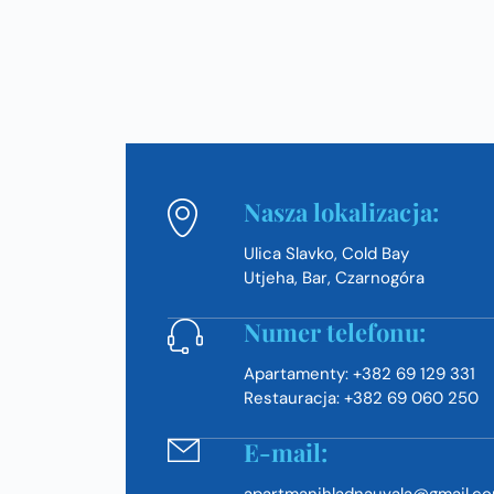
Nasza lokalizacja:
Ulica Slavko, Cold Bay
Utjeha, Bar, Czarnogóra
Numer telefonu:
Apartamenty: +382 69 129 331
Restauracja: +382 69 060 250
E-mail:
apartmanihladnauvala@gmail.c