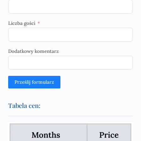
Liczba gości
Dodatkowy komentarz
Prześlij formularz
A
Tabela cen:
l
t
e
r
n
a