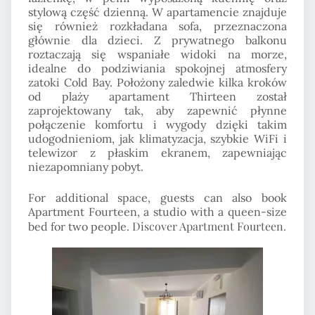
stylową część dzienną. W apartamencie znajduje
się również rozkładana sofa, przeznaczona
głównie dla dzieci. Z prywatnego balkonu
roztaczają się wspaniałe widoki na morze,
idealne do podziwiania spokojnej atmosfery
zatoki Cold Bay. Położony zaledwie kilka kroków
od plaży apartament Thirteen został
zaprojektowany tak, aby zapewnić płynne
połączenie komfortu i wygody dzięki takim
udogodnieniom, jak klimatyzacja, szybkie WiFi i
telewizor z płaskim ekranem, zapewniając
niezapomniany pobyt.
For additional space, guests can also book
Apartment Fourteen, a studio with a queen-size
Discover Apartment Fourteen
bed for two people.
.