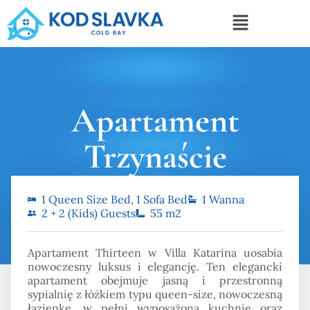
Apartament
Trzynaście
1 Queen Size Bed, 1 Sofa Bed
1 Wanna
Strona główna
Apartament Trzynaście
2 + 2 (Kids) Guests
55 m2
Apartament Thirteen w Villa Katarina uosabia
nowoczesny luksus i elegancję. Ten elegancki
apartament obejmuje jasną i przestronną
sypialnię z łóżkiem typu queen-size, nowoczesną
łazienkę, w pełni wyposażoną kuchnię oraz