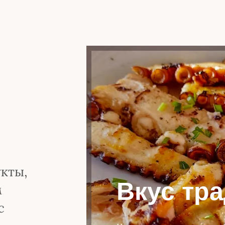
кты,
Вкус тр
м
с