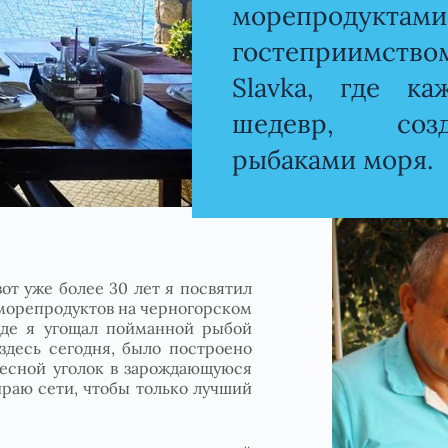
морепродуктам
гостеприимств
Slavka, где к
шедевр, соз
рыбаками моря.
вот уже более 30 лет я посвятил
морепродуктов на черногорском
где я угощал пойманной рыбой
здесь сегодня, было построено
есной уголок в зарождающуюся
ираю сети, чтобы только лучший