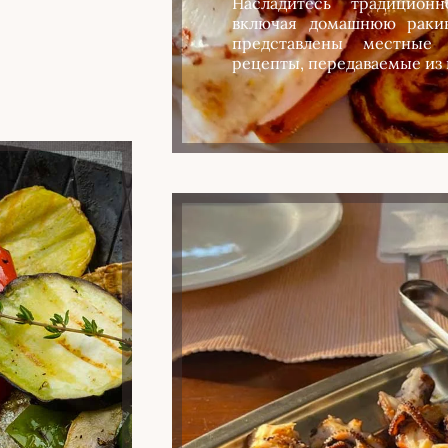
Насладитесь традиционн
включая домашнюю раки
представлены местные
рецепты, передаваемые из 