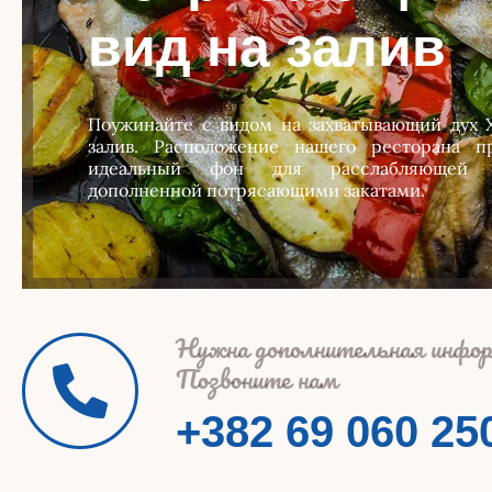
вид на залив
Поужинайте с видом на захватывающий дух 
залив. Расположение нашего ресторана пр
идеальный фон для расслабляющей т
дополненной потрясающими закатами.
Нужна дополнительная инфо
Позвоните нам
+382 69 060 25