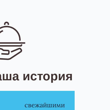
аша история
сь свежайшими