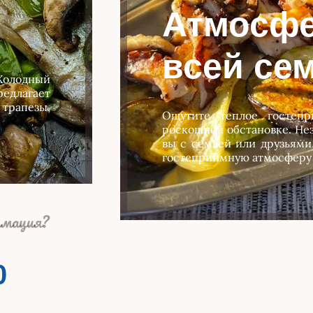
Атмосфе
всей се
Холодный
едлагает
рапезы,
Ощутите теплое гостепр
роскошной обстановке. Нез
вы с семьей или друзьями,
гостеприимную атмосферу 
рмация?
0