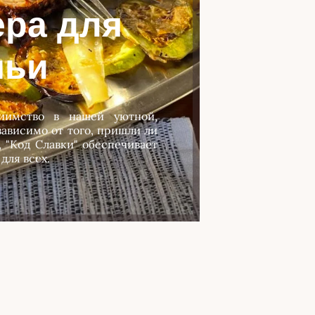
ра для
мьи
иимство в нашей уютной,
ависимо от того, пришли ли
 "Код Славки" обеспечивает
для всех.