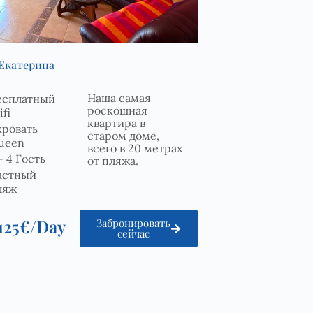
Екатерина
Наша самая
есплатный
роскошная
fi
квартира в
кровать
старом доме,
ueen
всего в 20 метрах
- 4 Гость
от пляжа.
астный
ляж
125€/Day
Забронировать
сейчас