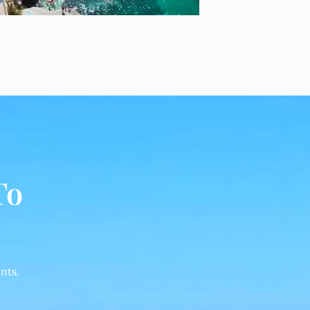
To
nts.