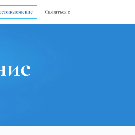
естоположение
Связаться с
ние