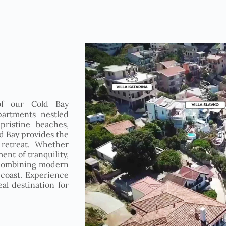
of our Cold Bay
partments nestled
pristine beaches,
ld Bay provides the
 retreat. Whether
ent of tranquility,
 combining modern
coast. Experience
al destination for