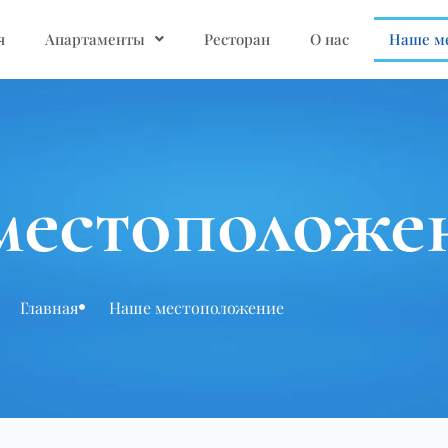
я
Апартаменты
Ресторан
О нас
Наше м
местоположе
Главная
Наше местоположение