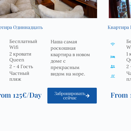
ртира Одиннадцать
Квартира 
Бесплатный
Б
Наша самая
Wifi
Wi
роскошная
2 кровати
1 
квартира в новом
Queen
Q
доме с
2 - 4 Гость
2 
прекрасным
Частный
Ч
видом на море.
пляж
п
rom 125€/Day
From 
Забронировать
сейчас