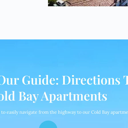
Our Guide: Directions 
old Bay Apartments
 to easily navigate from the highway to our Cold Bay apartme