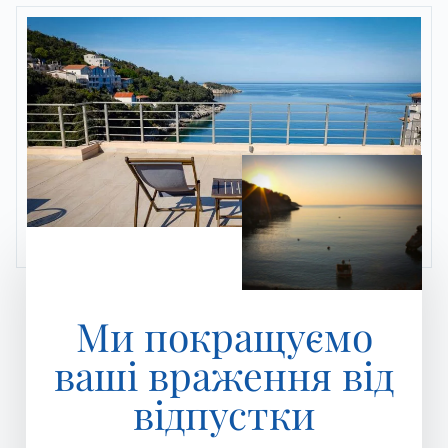
Ми покращуємо
ваші враження від
відпустки