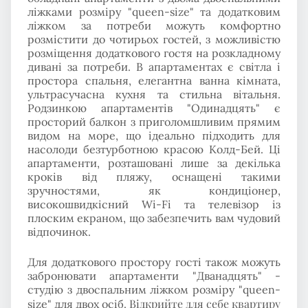
ліжками розміру "queen-size" та додатковим
ліжком за потреби можуть комфортно
розмістити до чотирьох гостей, з можливістю
розміщення додаткового гостя на розкладному
дивані за потреби. В апартаментах є світла і
простора спальня, елегантна ванна кімната,
ультрасучасна кухня та стильна вітальня.
Родзинкою апартаментів "Одинадцять" є
просторий балкон з приголомшливим прямим
видом на море, що ідеально підходить для
насолоди безтурботною красою Колд-Бей. Ці
апартаменти, розташовані лише за декілька
кроків від пляжу, оснащені такими
зручностями, як кондиціонер,
високошвидкісний Wi-Fi та телевізор із
плоским екраном, що забезпечить вам чудовий
відпочинок.
Для додаткового простору гості також можуть
забронювати апартаменти "Дванадцять" -
студію з двоспальним ліжком розміру "queen-
Відкрийте для себе квартиру
size" для двох осіб.