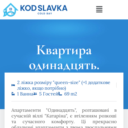
Квартира
одинадцять.
2 ліжка розміру "queen-size" (+1 додаткове
Головна
Квартира одинадцять.
ліжко, якщо потрібно)
1 Ванна
5 Гостей
69 m2
Апартаменти "Одинадцять", розташовані в
сучасній віллі "Катаріна", є втіленням розкоші
та сучасного комфорту. Ці прекрасно
обладнані апартаменти з двома двоспальними