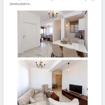
дванадцять
.