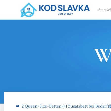
Startse
W
2 Queen-Size-Betten (+1 Zusatzbett bei Bedarf)